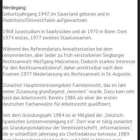
Werdegang:
Geburtsjahrgang 1947, im Sauerland geboren und in
Paderborn/Ostwestfalen aufgewachsen.
1968 Jurastudium in Saarbrücken und ab 1970 in Bonn. Dort
1974 erstes, 1977 zweites Staatsexamen.
Während des Referendariats Anwaltsstation bei dem
renommierten, aber leider zu früh verstorbenen Siegburger
Rechtsanwalt Wolfgang Malcomess. Dadurch starkes Interesse
für den Rechtsanwaltsberuf, daher unmittelbar nach dem
Examen 1977 Niederlassung als Rechtsanwalt in St. Augustin.
Zunächst Hauptinteressengebiet Familienrecht, das im Jahr
seiner Zulassung grundlegend „renoviert“ wurde. Dazu kam sehr
bald das Arbeitsrecht. Bereits 1986 als einer der ersten
deutschen Fachanwälte für Arbeitsrecht qualifiziert.
Seit dem Gründungsjahr 1984 ist er Mitglied der „Deutsch-
Spanischen Juristenvereinigung e.V.“. Dort war er tätig zunächst
als Gründungsredakteur der Vereinszeitschrift „informaciones“,
die er schließlich jahrelang als Chefredakteur betreute. 1989
zum Vorstandsmitglied berufen und 1996 in Málaga zum