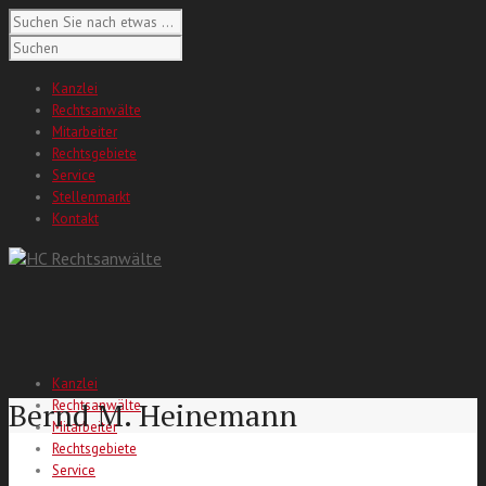
Kanzlei
Rechtsanwälte
Mitarbeiter
Rechtsgebiete
Service
Stellenmarkt
Kontakt
Kanzlei
Bernd M. Heinemann
Rechtsanwälte
Mitarbeiter
Rechtsgebiete
Service